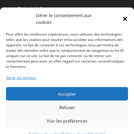
Qui suis-je ?
Gérer le consentement aux
Pourquoi Advocatus ?
cookies
Références de clients avocats
Pour offrir les meilleures expériences, nous utilisons des technologies
Vos questions sur la communication de profession
telles que les cookies pour stocker et/ou accéder aux informations des
de droit
appareils. Le fait de consentir à ces technologies nous permettra de
traiter des données telles que le comportement de navigation ou les ID
La veille et les dernières actus
uniques sur ce site. Le fait de ne pas consentir ou de retirer son
Prise de RDV gratuit
consentement peut avoir un effet négatif sur certaines caractéristiques
et fonctions.
Contact agence communication avocat
Demande devis site internet avocat
Gérer les services
Mes Conseils
Accepter
Refuser
Voir les préférences
Mentions Légales
-
Politique de confidentialité
-
LinkedIn Advocatus