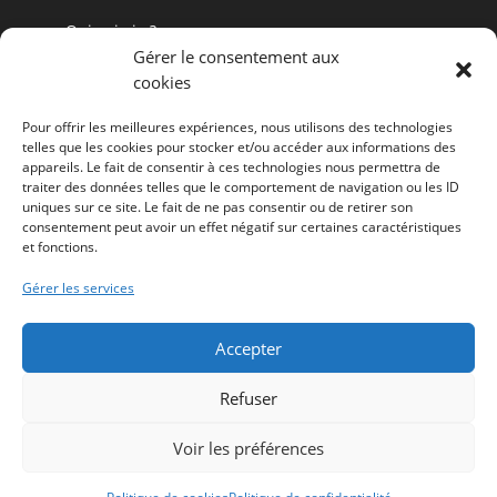
Qui suis-je ?
Gérer le consentement aux
Pourquoi Advocatus ?
cookies
Références de clients avocats
Pour offrir les meilleures expériences, nous utilisons des technologies
Vos questions sur la communication de profession
telles que les cookies pour stocker et/ou accéder aux informations des
de droit
appareils. Le fait de consentir à ces technologies nous permettra de
traiter des données telles que le comportement de navigation ou les ID
La veille et les dernières actus
uniques sur ce site. Le fait de ne pas consentir ou de retirer son
Prise de RDV gratuit
consentement peut avoir un effet négatif sur certaines caractéristiques
et fonctions.
Contact agence communication avocat
Demande devis site internet avocat
Gérer les services
Mes Conseils
Accepter
Refuser
Voir les préférences
Mentions Légales
-
Politique de confidentialité
-
LinkedIn Advocatus