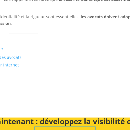
identialité et la rigueur sont essentielles,
les avocats doivent ado
ission
.
 ?
 des avocats
r Internet
intenant : développez la visibilité 