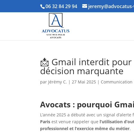
06 32 84 29 94
jeremy@advocatus-
📩 Gmail interdit pour
décision marquante
par
Jérémy C.
|
27 Mai 2025
|
Communication
Avocats : pourquoi Gmai
L’année 2025 a débuté avec un signal d’alerte 
Paris
est venue rappeler que
l’utilisation d’o
professionnel et l’exercice même du métier
.