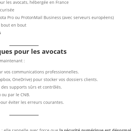
ur les avocats, hébergée en France
écurisée
ota Pro ou ProtonMail Business (avec serveurs européens)
e bout en bout
s
ques pour les avocats
 maintenant :
r vos communications professionnelles.
opbox, OneDrive) pour stocker vos dossiers clients.
 des supports sûrs et contrôlés.
u
ou par le CNB.
our éviter les erreurs courantes.
 : elle rappelle avec force que
la sécurité numérique est désorma