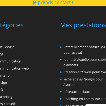
Je prends contact !
tégories
Mes prestations
is Google
Référencement naturel (S
pour avocat
og
Identité visuelle pour cabi
ommunication
d'avocats
ommunication web
Création site web pour avo
ontenu
Fiche et avis Google pour
sign
Avocats
EO
Réseaux Sociaux
rketing
Coaching en communicati
s conseils
Rédaction et création de