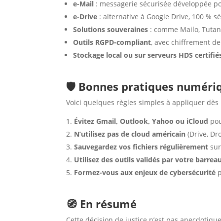
e-Mail
: messagerie sécurisée développée po
e-Drive
: alternative à Google Drive, 100 % s
Solutions souveraines
: comme Mailo, Tutan
Outils RGPD-compliant
, avec chiffrement d
Stockage local ou sur serveurs HDS certifié
🛡️ Bonnes pratiques numéri
Voici quelques règles simples à appliquer dès
Évitez Gmail, Outlook, Yahoo ou iCloud
pou
N’utilisez pas de cloud américain
(Drive, Dr
Sauvegardez vos fichiers régulièrement
sur
Utilisez des outils validés par votre barrea
Formez-vous aux enjeux de cybersécurité
p
🧭 En résumé
Cette décision de justice n’est pas anecdotique