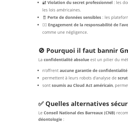
🔐
Violation du secret professionnel
: les d
les lois américaines.
🧾
Perte de données sensibles
: les platefo
🧑‍⚖️
Engagement de la responsabilité de l’av
comme une négligence.
🚫 Pourquoi il faut bannir Gm
La
confidentialité absolue
est un pilier du mét
n’offrent
aucune garantie de confidentialité
permettent à leurs robots d’analyse de
scru
sont
soumis au Cloud Act américain
, perme
✅ Quelles alternatives sécur
Le
Conseil National des Barreaux (CNB)
recomm
déontologie
: