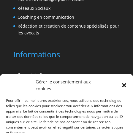
Réseaux Sociaux
Coaching en communication
Rédaction et création de contenus spécialisés pour
les avocats
Informations
Qui suis-je ?
Gérer le consentement aux
Pourquoi Advocatus ?
cookies
Références de clients avocats
Pour offrir les meilleures expériences, nous utilisons des technologies
Vos questions sur la communication de profession
telles que les cookies pour stocker et/ou accéder aux informations des
de droit
appareils. Le fait de consentir à ces technologies nous permettra de
traiter des données telles que le comportement de navigation ou les ID
La veille et les dernières actus
uniques sur ce site. Le fait de ne pas consentir ou de retirer son
Prise de RDV gratuit
consentement peut avoir un effet négatif sur certaines caractéristiques
et fonctions.