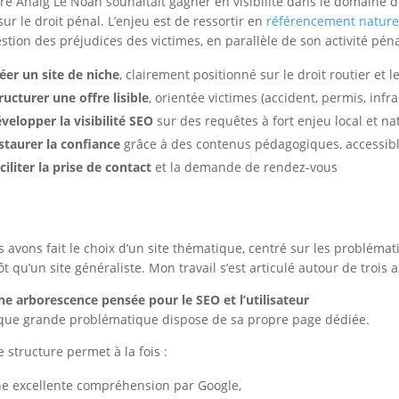
re Anaig Le Noan souhaitait gagner en visibilité dans le domaine du
sur le droit pénal. L’enjeu est de ressortir en
référencement natur
estion des préjudices des victimes, en parallèle de son activité péna
éer un site de niche
, clairement positionné sur le droit routier et 
ructurer une offre lisible
, orientée victimes (accident, permis, infr
velopper la visibilité SEO
sur des requêtes à fort enjeu local et na
staurer la confiance
grâce à des contenus pédagogiques, accessibl
ciliter la prise de contact
et la demande de rendez-vous
 avons fait le choix d’un site thématique, centré sur les problémat
ôt qu’un site généraliste. Mon travail s’est articulé autour de trois a
ne arborescence pensée pour le SEO et l’utilisateur
ue grande problématique dispose de sa propre page dédiée.
e structure permet à la fois :
e excellente compréhension par Google,