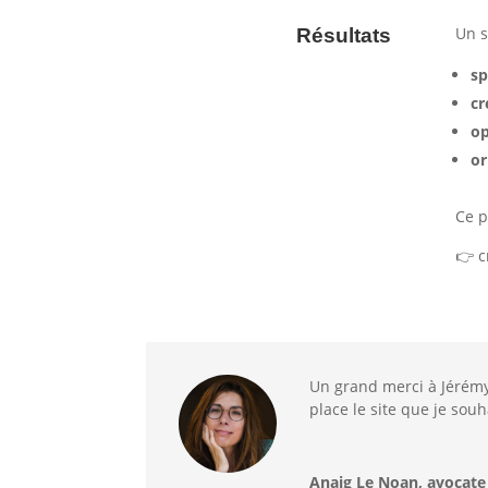
Un s
Résultats
sp
cr
op
or
Ce p
👉 c
Un grand merci à Jérémy
place le site que je souh
Anaig Le Noan, avocate