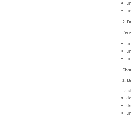
un
un
2. D
L’en
un
un
un
Chaq
3. U
Le s
de
de
un