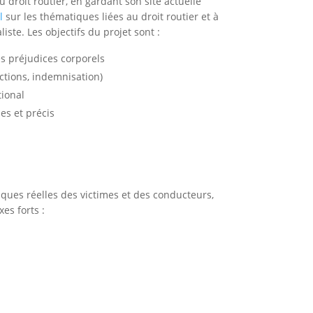
 droit routier, en gardant son site actuelle
el
sur les thématiques liées au droit routier et à
liste. Les objectifs du projet sont :
les préjudices corporels
actions, indemnisation)
tional
es et précis
iques réelles des victimes et des conducteurs,
xes forts :