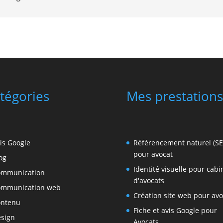
tégories
Mes prestations
is Google
Référencement naturel (S
pour avocat
og
Identité visuelle pour cabi
ommunication
d'avocats
ommunication web
Création site web pour avo
ontenu
Fiche et avis Google pour
sign
Avocats