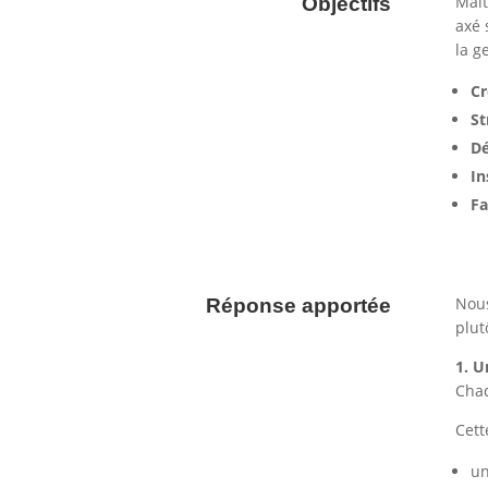
Maît
Objectifs
axé 
la g
Cr
St
Dé
In
Fa
Nous
Réponse apportée
plut
1. U
Chaq
Cett
un