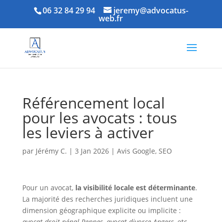
06 32 84 29 94
jeremy@advocatus-
web.fr
Référencement local
pour les avocats : tous
les leviers à activer
par
Jérémy C.
|
3 Jan 2026
|
Avis Google
,
SEO
Pour un avocat,
la visibilité locale est déterminante
.
La majorité des recherches juridiques incluent une
dimension géographique explicite ou implicite :
avocat droit pénal Rennes
,
avocat divorce Angers
, etc.