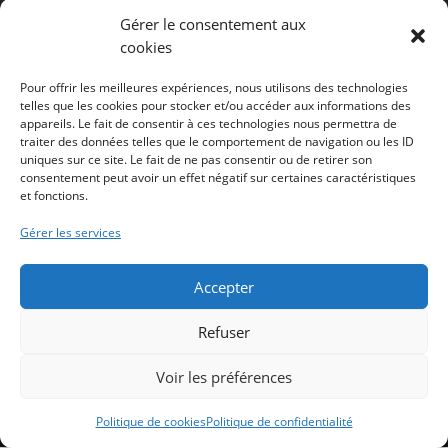
Qui suis-je ?
Gérer le consentement aux
Pourquoi Advocatus ?
cookies
Références de clients avocats
Pour offrir les meilleures expériences, nous utilisons des technologies
Vos questions sur la communication de profession
telles que les cookies pour stocker et/ou accéder aux informations des
de droit
appareils. Le fait de consentir à ces technologies nous permettra de
traiter des données telles que le comportement de navigation ou les ID
La veille et les dernières actus
uniques sur ce site. Le fait de ne pas consentir ou de retirer son
Prise de RDV gratuit
consentement peut avoir un effet négatif sur certaines caractéristiques
et fonctions.
Contact agence communication avocat
Demande devis site internet avocat
Gérer les services
Mes Conseils
Accepter
Refuser
Voir les préférences
Mentions Légales
-
Politique de confidentialité
-
LinkedIn Advocatus
Politique de cookies
Politique de confidentialité