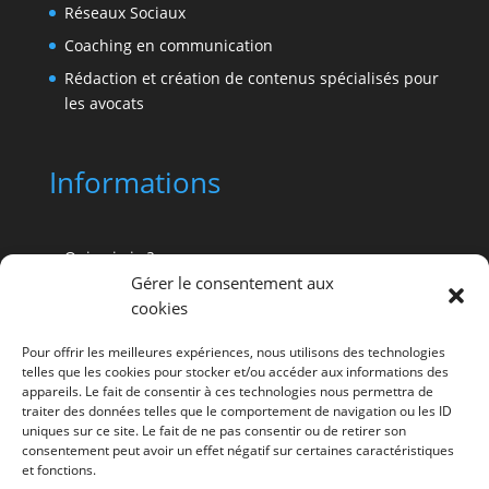
Réseaux Sociaux
Coaching en communication
Rédaction et création de contenus spécialisés pour
les avocats
Informations
Qui suis-je ?
Gérer le consentement aux
Pourquoi Advocatus ?
cookies
Références de clients avocats
Pour offrir les meilleures expériences, nous utilisons des technologies
Vos questions sur la communication de profession
telles que les cookies pour stocker et/ou accéder aux informations des
de droit
appareils. Le fait de consentir à ces technologies nous permettra de
traiter des données telles que le comportement de navigation ou les ID
La veille et les dernières actus
uniques sur ce site. Le fait de ne pas consentir ou de retirer son
Prise de RDV gratuit
consentement peut avoir un effet négatif sur certaines caractéristiques
et fonctions.
Contact agence communication avocat