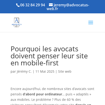
06 32 84 29 94
jeremy@advocatus-
web.fr
Pourquoi les avocats
doivent penser leur site
en mobile-first
par
Jérémy C.
|
11 Mai 2025
|
Site web
Encore aujourd’hui, de nombreux sites d’avocats sont
pensés
d’abord pour ordinateur
… puis « adaptés »
aux mobiles. Le problème ? Plus de 60 % des
visiteurs consultent désormais votre site
depuis un