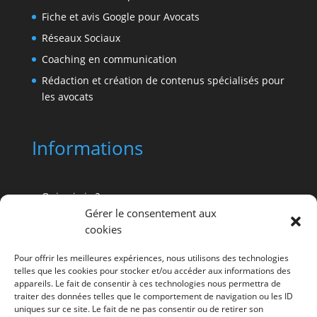
Fiche et avis Google pour Avocats
Réseaux Sociaux
Coaching en communication
Rédaction et création de contenus spécialisés pour
les avocats
Informations
Qui suis-je ?
Gérer le consentement aux
Pourquoi Advocatus ?
cookies
Références de clients avocats
Pour offrir les meilleures expériences, nous utilisons des technologies
Vos questions sur la communication de profession
telles que les cookies pour stocker et/ou accéder aux informations des
de droit
appareils. Le fait de consentir à ces technologies nous permettra de
traiter des données telles que le comportement de navigation ou les ID
La veille et les dernières actus
uniques sur ce site. Le fait de ne pas consentir ou de retirer son