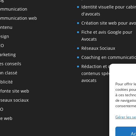
Identité visuelle pour cabi
ommunication
d'avocats
ommunication web
Création site web pour avo
ontenu
Fiche et avis Google pour
sign
Avocats
EO
Réseaux Sociaux
rketing
Coaching en communicati
s conseils
Rédaction et création de
n classé
contenus spécialisés pour 
avocats
blicité
Pour offrir 
cookies pour
fonte site web
à ces techn
seaux sociaux
de navigatio
consentement
EO
Gérer les se
te web
Ac