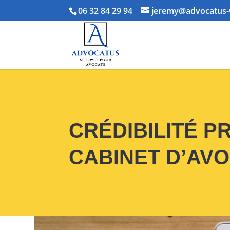
06 32 84 29 94
jeremy@advocatus-
CRÉDIBILITÉ 
CABINET D’AV