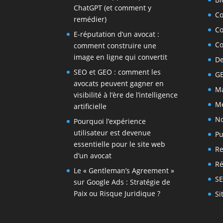
ChatGPT (et comment y
C
remédier)
C
E-réputation d’un avocat :
C
comment construire une
image en ligne qui convertit
De
SEO et GEO : comment les
G
avocats peuvent gagner en
Ma
visibilité à l’ère de l’intelligence
Me
artificielle
No
Pourquoi l’expérience
utilisateur est devenue
Pu
essentielle pour le site web
Re
d’un avocat
Ré
Le « Gentleman’s Agreement »
S
sur Google Ads : Stratégie de
Paix ou Risque Juridique ?
Si