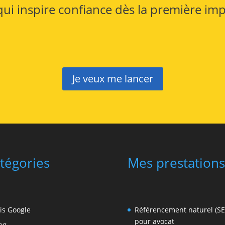
qui inspire confiance dès la première im
Je veux me lancer
tégories
Mes prestations
is Google
Référencement naturel (S
pour avocat
og