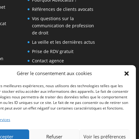
net
Références de clients avocats
Vos questions sur la
cat
communication de profession
de droit
La veille et les dernières actus
Prise de RDV gratuit
on
Contact agence
communication avocat
Gérer le consentement aux cookies
les
Demande devis site internet
avocat
les meilleures expériences, nous utilisons des technologies telles que les
 stocker et/ou accéder aux informations des appareils. Le fait de consentir
Mes Conseils
ologies nous permettra de traiter des données telles que le comportement
n ou les ID uniques sur ce site. Le fait de ne pas consentir ou de retirer son
 peut avoir un effet négatif sur certaines caractéristiques et fonctions.
rvices
cepter
Refuser
Voir les préférences