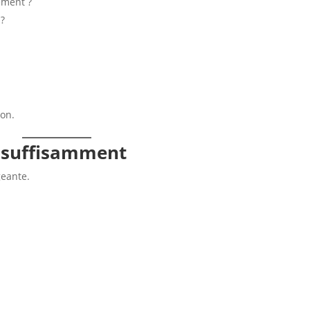
ement ?
 ?
ion.
s suffisamment
geante.